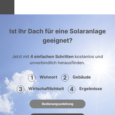
Ist Ihr Dach für eine Solaranlage
geeignet?
Jetzt mit
4 einfachen Schritten
kostenlos und
unverbindlich herausfinden.
1
2
Wohnort
Gebäude
3
4
Wirtschaftlichkeit
Ergebnisse
Bedienungsanleitung