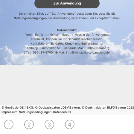
Zur Anwendung
Durch einen Klick auf "Zur Anwendung" bestätigen Sie, dass Sie die
Nutzungsbedingungen
der Anwendung verstanden und akzeptiert haben.
Datenschutz
:
Wenn Sie nicht möchten, dass Ihr Haus in der Anwendung
erscheint, können Sie Ihr Gebäude löschen lassen.
Kontaktieren Sie dafür: Klima- und Energieagentur
Bamberg | Luitpoldstr. 51 - Gebäude Max | 96052 Bamberg
| Tel.: 0951 87-1700 | E-Mail: info@klimaallianz-bamberg.de
© GeoBasis-DE /
BKG
, © Geobasisdaten
LDBV Bayern
, © Denkmaldaten
BLFD Bayern
2022
Impressum
Nutzungsbedingungen
Datenschutz
Wählen
Wählen
Sie
Wirtschaftlichkeit
Ergebnisse
1
2
3
4
Sie Ihr
Ihren
berechnen
drucken
Gebäude
Wohnort